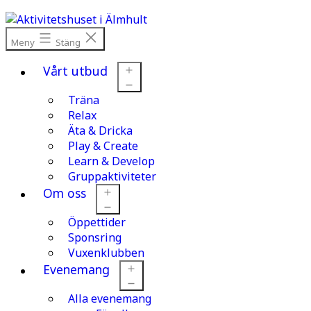
Hoppa
till
innehåll
Meny
Stäng
Vårt utbud
Träna
Öppna
meny
Relax
Äta & Dricka
Play & Create
Learn & Develop
Gruppaktiviteter
Om oss
Öppettider
Öppna
meny
Sponsring
Vuxenklubben
Evenemang
Alla evenemang
Öppna
meny