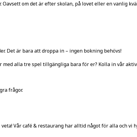
lar. Oavsett om det är efter skolan, på lovet eller en vanlig kv
der. Det är bara att droppa in – ingen bokning behövs!
r med alla tre spel tillgängliga bara för er? Kolla in vår akti
ra frågor.
s veta! Vår café & restaurang har alltid något för alla och vi