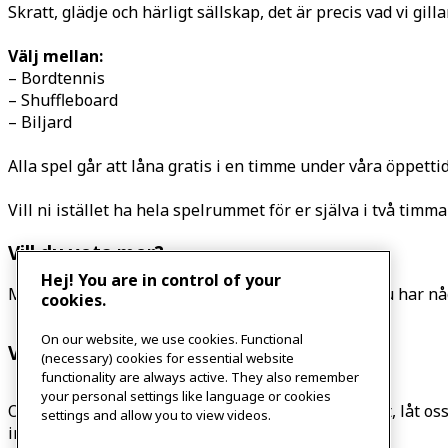
Skratt, glädje och härligt sällskap, det är precis vad vi gil
Välj mellan:
– Bordtennis
– Shuffleboard
– Biljard
Alla spel går att låna gratis i en timme under våra öppetti
Vill ni istället ha hela spelrummet för er själva i två timma
Vill du veta mer?
Hej! You are in control of your
Maila till meeting.experience@inter.ikea.com om du har någ
cookies.
On our website, we use cookies. Functional
Vill du ha något att äta?
(necessary) cookies for essential website
functionality are always active. They also remember
your personal settings like language or cookies
Om du har allergier, äter veganskt eller vegetariskt, låt os
settings and allow you to view videos.
information kolla in vår meny.