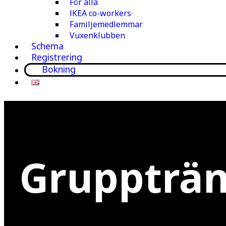
För alla
IKEA co-workers
Familjemedlemmar
Vuxenklubben
Schema
Registrering
Bokning
Gruppträ