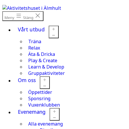
Hoppa
till
innehåll
Meny
Stäng
Vårt utbud
Träna
Öppna
meny
Relax
Äta & Dricka
Play & Create
Learn & Develop
Gruppaktiviteter
Om oss
Öppettider
Öppna
meny
Sponsring
Vuxenklubben
Evenemang
Alla evenemang
Öppna
meny