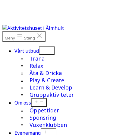
Hoppa
till
innehåll
Meny
Stäng
Öppna
Vårt utbud
meny
Träna
Relax
Äta & Dricka
Play & Create
Learn & Develop
Gruppaktiviteter
Öppna
Om oss
meny
Öppettider
Sponsring
Vuxenklubben
Öppna
Evenemang