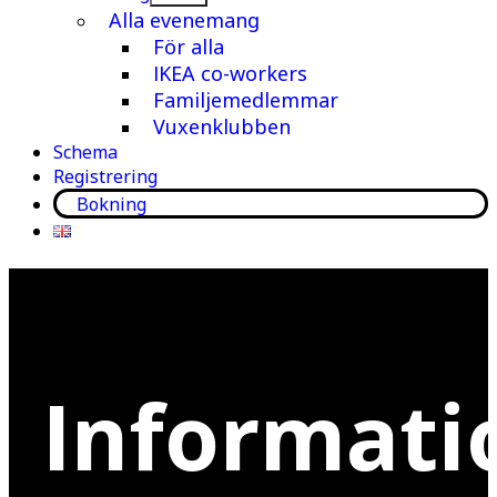
meny
Alla evenemang
För alla
IKEA co-workers
Familjemedlemmar
Vuxenklubben
Schema
Registrering
Bokning
Informati