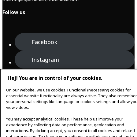
Follow us
Facebook
Instagram
English
Hej! You are in control of your cookies.
On our website, we use cookies. Functional (necessary) cookies for
essential website functionality are always active. They also remember
your personal settings like language or cookies settings and allow you
view videos.
Cookie policy
│
Privacy policy
You may accept analytical cookies. These help us improve your
experience by collecting data on performance, geolocation and
interactions. By clicking accept, you consent to all cookies and related
data processing. To change your settings or withdraw consent, go to