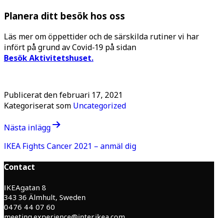
Planera ditt besök hos oss
Läs mer om öppettider och de särskilda rutiner vi har
infört på grund av Covid-19 på sidan
Besök Aktivitetshuset.
Publicerat den
februari 17, 2021
Kategoriserat som
Uncategorized
Inläggsnavigering
Nästa inlägg
IKEA Fights Cancer 2021 – anmäl dig
Contact
IKEAgatan 8
343 36 Älmhult, Sweden
0476 44 07 60
meeting.experience@inter.ikea.com