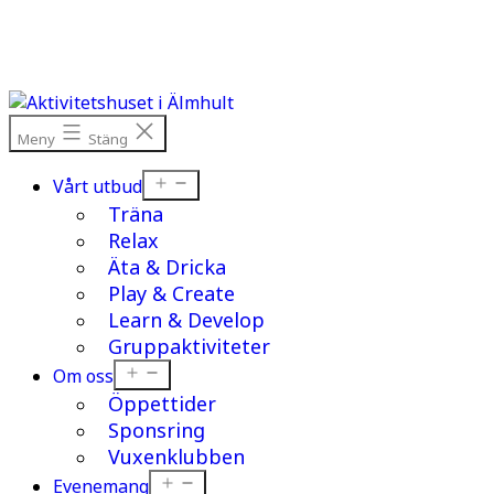
Hoppa
till
innehåll
Meny
Stäng
Öppna
Vårt utbud
meny
Träna
Relax
Äta & Dricka
Play & Create
Learn & Develop
Gruppaktiviteter
Öppna
Om oss
meny
Öppettider
Sponsring
Vuxenklubben
Öppna
Evenemang