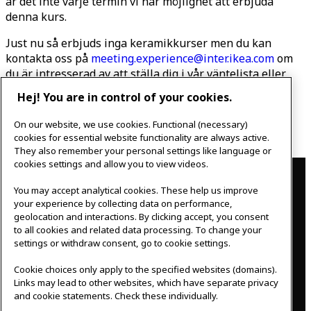
är det inte varje termin vi har möjlighet att erbjuda
denna kurs.
Just nu så erbjuds inga keramikkurser men du kan
kontakta oss på
meeting.experience@inter.ikea.com
om
du är intresserad av att ställa dig i vår väntelista eller
har andra frågor om kurserna.
Hej! You are in control of your cookies.
*
Material ingår inte i kursavgiften; du betalar för dem
On our website, we use cookies. Functional (necessary)
separat efter att kursen är slut.
cookies for essential website functionality are always active.
They also remember your personal settings like language or
Contact
cookies settings and allow you to view videos.
You may accept analytical cookies. These help us improve
IKEAgatan 8
your experience by collecting data on performance,
343 36 Älmhult, Sweden
geolocation and interactions. By clicking accept, you consent
0476 44 07 60
to all cookies and related data processing. To change your
meeting.experience@inter.ikea.com
settings or withdraw consent, go to cookie settings.
Follow us
Cookie choices only apply to the specified websites (domains).
Links may lead to other websites, which have separate privacy
and cookie statements. Check these individually.