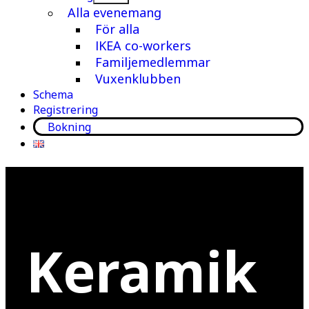
meny
Alla evenemang
För alla
IKEA co-workers
Familjemedlemmar
Vuxenklubben
Schema
Registrering
Bokning
Keramik