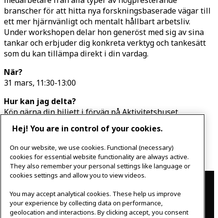
medarbetare från alla typer av högpresterande
branscher för att hitta nya forskningsbaserade vägar till
ett mer hjärnvänligt och mentalt hållbart arbetsliv.
Under workshopen delar hon generöst med sig av sina
tankar och erbjuder dig konkreta verktyg och tankesätt
som du kan tillämpa direkt i din vardag.
När?
31 mars, 11:30-13:00
Hur kan jag delta?
Köp gärna din biljett i förväg på Aktivitetshuset.
Biljetterna kommer att säljas fram tills eventet börjar.
Hej! You are in control of your cookies.
Begränsat antal biljetter, först till kvarn gäller.
250 SEK inklusive lunch.
On our website, we use cookies. Functional (necessary)
Biljetterna är ej återbetalningsbara.
cookies for essential website functionality are always active.
They also remember your personal settings like language or
Contact
cookies settings and allow you to view videos.
You may accept analytical cookies. These help us improve
IKEAgatan 8
your experience by collecting data on performance,
343 36 Älmhult, Sweden
geolocation and interactions. By clicking accept, you consent
0476 44 07 60