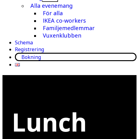
meny
Alla evenemang
För alla
IKEA co-workers
Familjemedlemmar
Vuxenklubben
Schema
Registrering
Bokning
Lunch