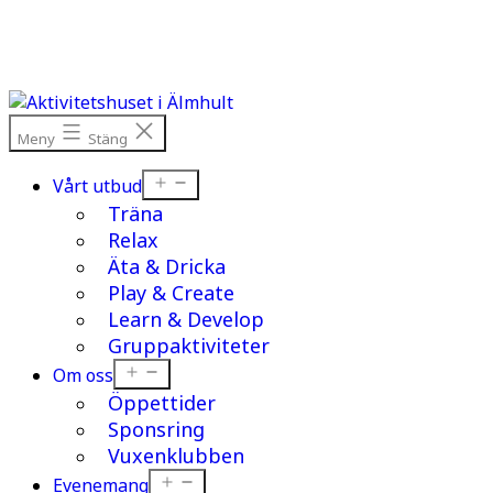
Hoppa
till
innehåll
Meny
Stäng
Öppna
Vårt utbud
meny
Träna
Relax
Äta & Dricka
Play & Create
Learn & Develop
Gruppaktiviteter
Öppna
Om oss
meny
Öppettider
Sponsring
Vuxenklubben
Öppna
Evenemang