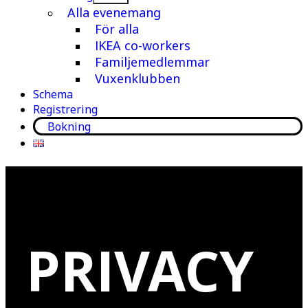
meny
Alla evenemang
För alla
IKEA co-workers
Familjemedlemmar
Vuxenklubben
Schema
Registrering
Bokning
PRIVACY