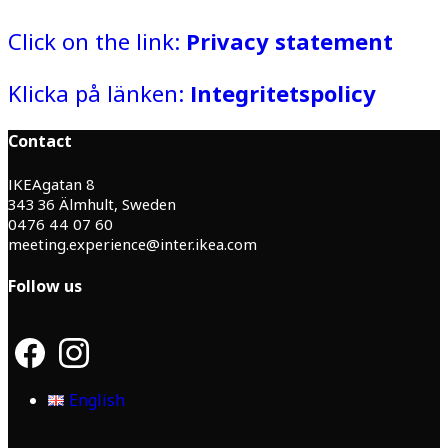
Click on the link:
Privacy statement
Klicka på länken:
Integritetspolicy
Contact
IKEAgatan 8
343 36 Älmhult, Sweden
0476 44 07 60
meeting.experience@inter.ikea.com
Follow us
F
I
a
n
c
s
English
e
t
b
a
o
g