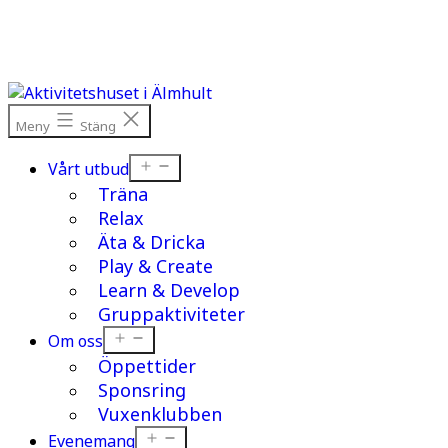
Hoppa
till
innehåll
Meny
Stäng
Öppna
Vårt utbud
meny
Träna
Relax
Äta & Dricka
Play & Create
Learn & Develop
Gruppaktiviteter
Öppna
Om oss
meny
Öppettider
Sponsring
Vuxenklubben
Öppna
Evenemang