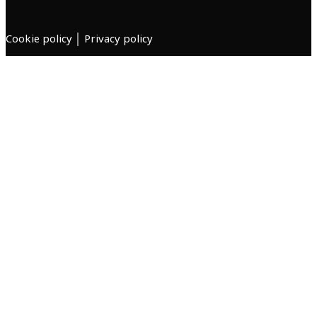
o
r
k
a
m
Cookie policy
│
Privacy policy