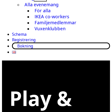
meny
Alla evenemang
För alla
IKEA co-workers
Familjemedlemmar
Vuxenklubben
Schema
Registrering
Bokning
Play &