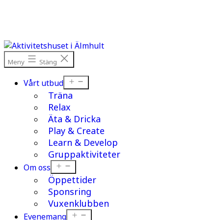
Hoppa
till
innehåll
Meny
Stäng
Öppna
Vårt utbud
meny
Träna
Relax
Äta & Dricka
Play & Create
Learn & Develop
Gruppaktiviteter
Öppna
Om oss
meny
Öppettider
Sponsring
Vuxenklubben
Öppna
Evenemang