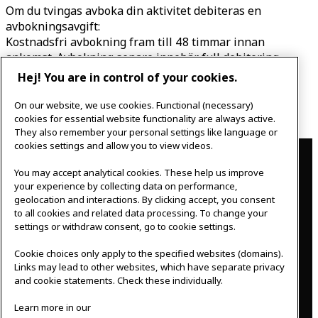
Om du tvingas avboka din aktivitet debiteras en
avbokningsavgift:
Kostnadsfri avbokning fram till 48 timmar innan
ankomst. Avbokning senare innebär full debitering.
Hej! You are in control of your cookies.
Du kan avboka eller boka om din aktivitet via mail på
meeting.experience@inter.ikea.com eller telefon 0476
On our website, we use cookies. Functional (necessary)
440 760.
cookies for essential website functionality are always active.
They also remember your personal settings like language or
Contact
cookies settings and allow you to view videos.
You may accept analytical cookies. These help us improve
IKEAgatan 8
your experience by collecting data on performance,
343 36 Älmhult, Sweden
geolocation and interactions. By clicking accept, you consent
0476 44 07 60
to all cookies and related data processing. To change your
meeting.experience@inter.ikea.com
settings or withdraw consent, go to cookie settings.
Follow us
Cookie choices only apply to the specified websites (domains).
Links may lead to other websites, which have separate privacy
and cookie statements. Check these individually.
F
I
Learn more in our
a
n