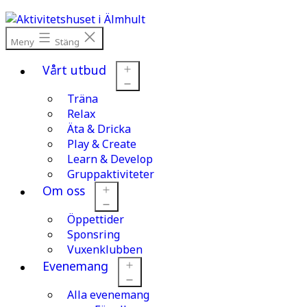
Hoppa
till
innehåll
Meny
Stäng
Vårt utbud
Träna
Öppna
meny
Relax
Äta & Dricka
Play & Create
Learn & Develop
Gruppaktiviteter
Om oss
Öppettider
Öppna
meny
Sponsring
Vuxenklubben
Evenemang
Alla evenemang
Öppna
meny