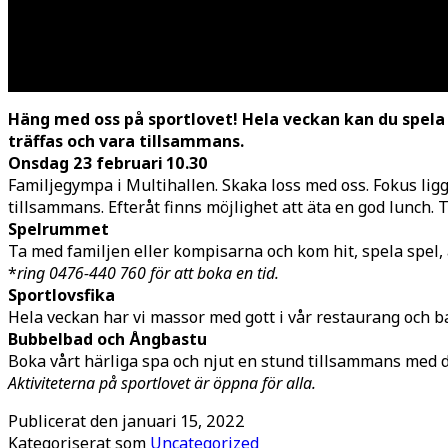
Häng med oss på sportlovet! Hela veckan kan du spela sp
träffas och vara tillsammans.
Onsdag 23 februari 10.30
Familjegympa i Multihallen. Skaka loss med oss. Fokus ligge
tillsammans. Efteråt finns möjlighet att äta en god lunch. 
Spelrummet
Ta med familjen eller kompisarna och kom hit, spela spel, ä
*
ring 0476-440 760 för att boka en tid.
Sportlovsfika
Hela veckan har vi massor med gott i vår restaurang och b
Bubbelbad och Ångbastu
Boka vårt härliga spa och njut en stund tillsammans med di
Aktiviteterna på sportlovet är öppna för alla.
Publicerat den
januari 15, 2022
Kategoriserat som
Uncategorized