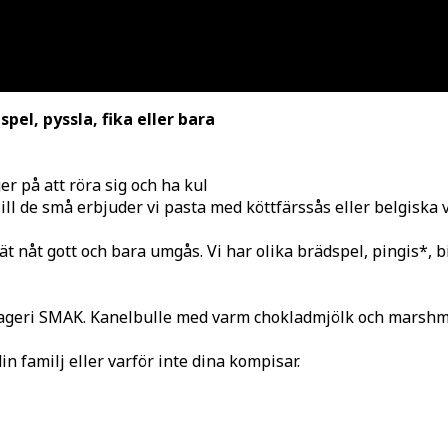
el, pyssla, fika eller bara
r på att röra sig och ha kul
Till de små erbjuder vi pasta med köttfärssås eller belgiska 
t nåt gott och bara umgås. Vi har olika brädspel, pingis*, b
ageri SMAK. Kanelbulle med varm chokladmjölk och marshmall
n familj eller varför inte dina kompisar.