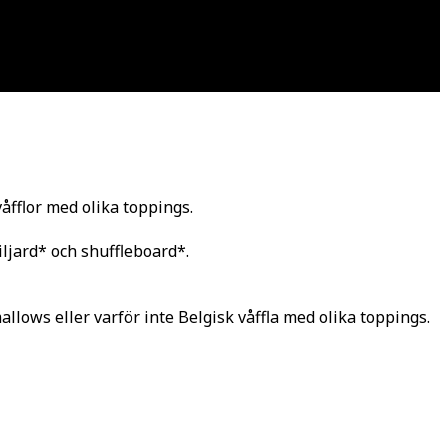
våfflor med olika toppings.
iljard* och shuffleboard*.
ows eller varför inte Belgisk våffla med olika toppings.