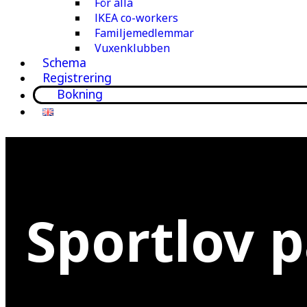
För alla
IKEA co-workers
Familjemedlemmar
Vuxenklubben
Schema
Registrering
Bokning
Sportlov p