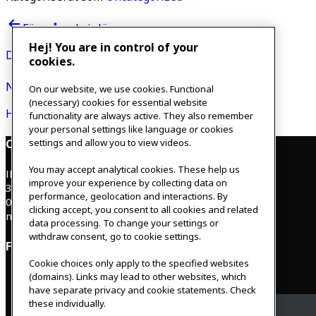
Inläggsnavigering
Föregående inlägg
Hej! You are in control of your
Digital Tsunami
cookies.
Nästa inlägg
On our website, we use cookies. Functional
(necessary) cookies for essential website
Holistic health & hormones
functionality are always active. They also remember
your personal settings like language or cookies
Contact
settings and allow you to view videos.
You may accept analytical cookies. These help us
IKEAgatan 8
improve your experience by collecting data on
343 36 Älmhult, Sweden
performance, geolocation and interactions. By
0476 44 07 60
clicking accept, you consent to all cookies and related
meeting.experience@inter.ikea.com
data processing. To change your settings or
withdraw consent, go to cookie settings.
Follow us
Cookie choices only apply to the specified websites
(domains). Links may lead to other websites, which
have separate privacy and cookie statements. Check
these individually.
Facebook