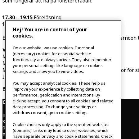
som fungerar att ha på fönsterbrädan.
17.30 – 19.15
Föreläsning
19.15 – 20.30
Workshop med omskolning och sådd
Hej! You are in control of your
cookies.
Efter föreläsningen tar vi en paus och avnjuter Afternoon 
On our website, we use cookies. Functional
Vad ingår?
(necessary) cookies for essential website
Minst 5 olika grönsaker för omskolning
functionality are always active. They also remember
Minst 5 olika kryddor/örter för omskolning
your personal settings like language or cookies
Minst 5 olika grönsaker, ätbara blommor och kryddor för s
settings and allow you to view videos.
Jord, krukor och märketiketter
You may accept analytical cookies. These help us
Biljettpris: 390 kr
improve your experience by collecting data on
performance, geolocation and interactions. By
clicking accept, you consent to all cookies and related
Contact
data processing. To change your settings or
withdraw consent, go to cookie settings.
IKEAgatan 8
343 36 Älmhult, Sweden
Cookie choices only apply to the specified websites
0476 44 07 60
(domains). Links may lead to other websites, which
meeting.experience@inter.ikea.com
have separate privacy and cookie statements. Check