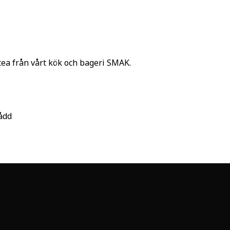
tea från vårt kök och bageri SMAK.
ådd