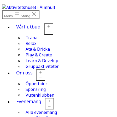
Hoppa
till
innehåll
Meny
Stäng
Vårt utbud
Träna
Öppna
meny
Relax
Äta & Dricka
Play & Create
Learn & Develop
Gruppaktiviteter
Om oss
Öppettider
Öppna
meny
Sponsring
Vuxenklubben
Evenemang
Alla evenemang
Öppna
meny