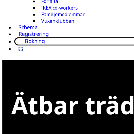
För alla
IKEA co-workers
Familjemedlemmar
Vuxenklubben
Schema
Registrering
Bokning
Ätbar trä