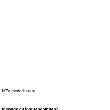
IKEA medarbetare
Missade du live sändningen?