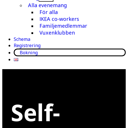
meny
Alla evenemang
För alla
IKEA co-workers
Familjemedlemmar
Vuxenklubben
Schema
Registrering
Bokning
Self-