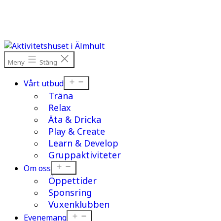
Hoppa
till
innehåll
Meny
Stäng
Öppna
Vårt utbud
meny
Träna
Relax
Äta & Dricka
Play & Create
Learn & Develop
Gruppaktiviteter
Öppna
Om oss
meny
Öppettider
Sponsring
Vuxenklubben
Öppna
Evenemang