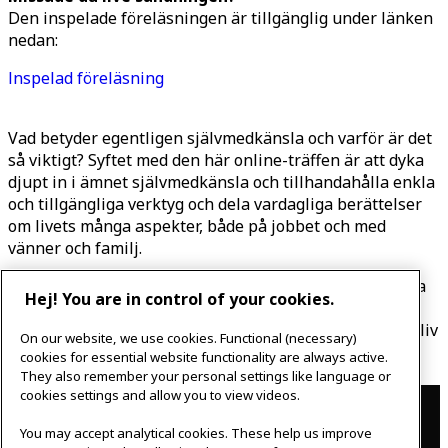
Den inspelade föreläsningen är tillgänglig under länken
nedan:
Inspelad föreläsning
Vad betyder egentligen självmedkänsla och varför är det
så viktigt? Syftet med den här online-träffen är att dyka
djupt in i ämnet självmedkänsla och tillhandahålla enkla
och tillgängliga verktyg och dela vardagliga berättelser
om livets många aspekter, både på jobbet och med
vänner och familj.
Kom med och få verktyg för att utforska den fantastiska
Hej! You are in control of your cookies.
kraften i självledarskap och den positiva energi som
kommer av att behandla den viktigaste personen i ditt liv
On our website, we use cookies. Functional (necessary)
– dig själv – som du skulle behandla din bästa vän.
cookies for essential website functionality are always active.
They also remember your personal settings like language or
Contact
cookies settings and allow you to view videos.
You may accept analytical cookies. These help us improve
IKEAgatan 8