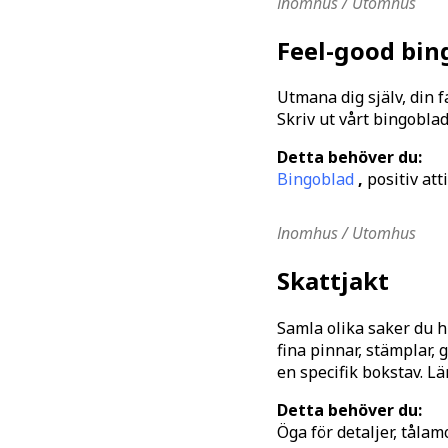
Inomhus / Utomhus
Feel-good bin
Utmana dig själv, din 
Skriv ut vårt bingoblad
Detta behöver du:
Bingoblad
,
positiv att
Inomhus / Utomhus
Skattjakt
Samla olika saker du h
fina pinnar, stämplar, 
en specifik bokstav. Lä
Detta behöver du:
Öga för detaljer, tåla