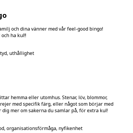
go
familj och dina vänner med vår feel-good bingo!
 och ha kul!!
ityd, uthållighet
ittar hemma eller utomhus. Stenar, löv, blommor,
grejer med specifik färg, eller något som börjar med
r dig mer om sakerna du samlar på, för extra kul!
mod, organisationsförmåga, nyfikenhet