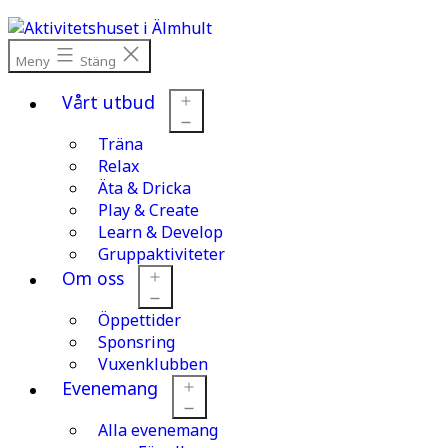
Hoppa
till
innehåll
Meny
Stäng
Vårt utbud
Träna
Öppna
meny
Relax
Äta & Dricka
Play & Create
Learn & Develop
Gruppaktiviteter
Om oss
Öppettider
Öppna
meny
Sponsring
Vuxenklubben
Evenemang
Alla evenemang
Öppna
meny