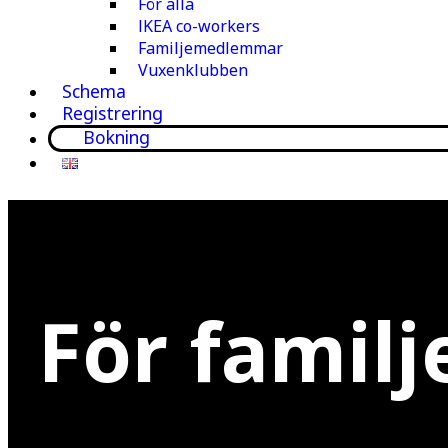
För alla
IKEA co-workers
Familjemedlemmar
Vuxenklubben
Schema
Registrering
Bokning
För familj