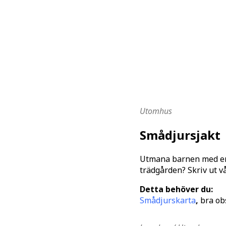
Utomhus
Smådjursjak
Utmana barnen med en 
trädgården? Skriv ut vå
Detta behöver du:
Smådjurskarta
,
bra ob