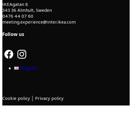
IKEAgatan 8
343 36 Älmhult, Sweden
0476 44 07 60
meeting.experience@inter.ikea.com
Follow us
F
I
a
n
c
s
English
e
t
b
a
o
g
o
r
k
a
m
Cookie policy
│
Privacy policy