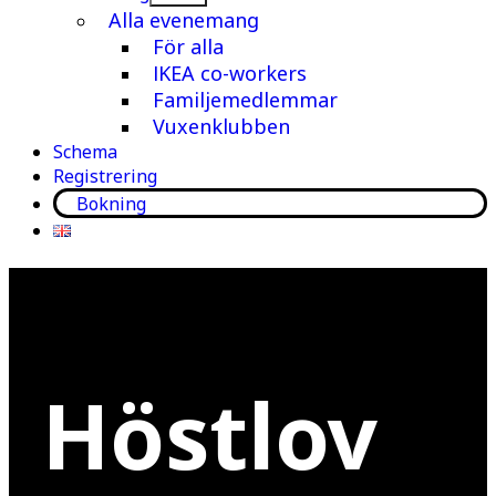
meny
Alla evenemang
För alla
IKEA co-workers
Familjemedlemmar
Vuxenklubben
Schema
Registrering
Bokning
Höstlov