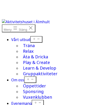
Hoppa
till
innehåll
Meny
Stäng
Öppna
Vårt utbud
meny
Träna
Relax
Äta & Dricka
Play & Create
Learn & Develop
Gruppaktiviteter
Öppna
Om oss
meny
Öppettider
Sponsring
Vuxenklubben
Öppna
Evenemang