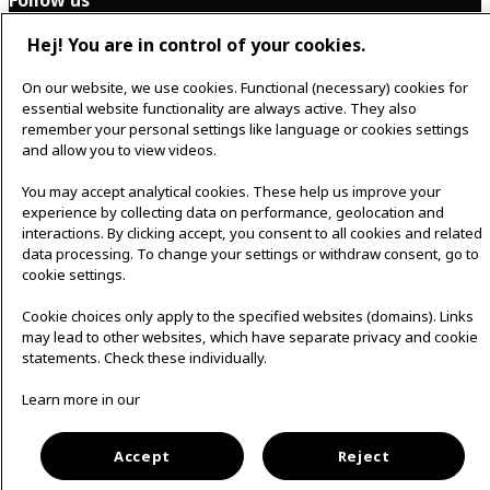
Follow us
Hej! You are in control of your cookies.
F
I
On our website, we use cookies. Functional (necessary) cookies for
a
n
essential website functionality are always active. They also
c
s
English
remember your personal settings like language or cookies settings
e
t
b
a
and allow you to view videos.
o
g
o
r
You may accept analytical cookies. These help us improve your
k
a
m
experience by collecting data on performance, geolocation and
interactions. By clicking accept, you consent to all cookies and related
Cookie policy
│
Privacy policy
data processing. To change your settings or withdraw consent, go to
cookie settings.
Cookie choices only apply to the specified websites (domains). Links
may lead to other websites, which have separate privacy and cookie
statements. Check these individually.
Learn more in our
Accept
Reject