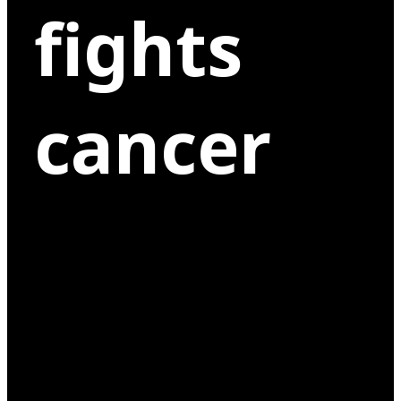
fights
cancer
”Många människor drabbas av cancer. Jag fick det
2012. En typ av cancer som inte kan botas … ännu!
För mig är det viktigt att göra allt jag kan för att
känna mig så bra som möjligt och att underlätta så