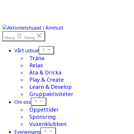
Hoppa
till
innehåll
Meny
Stäng
Öppna
Vårt utbud
meny
Träna
Relax
Äta & Dricka
Play & Create
Learn & Develop
Gruppaktiviteter
Öppna
Om oss
meny
Öppettider
Sponsring
Vuxenklubben
Öppna
Evenemang