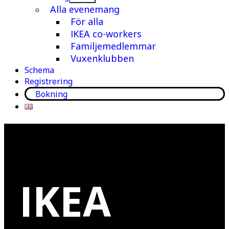
meny
Alla evenemang
För alla
IKEA co-workers
Familjemedlemmar
Vuxenklubben
Schema
Registrering
Bokning
IKEA