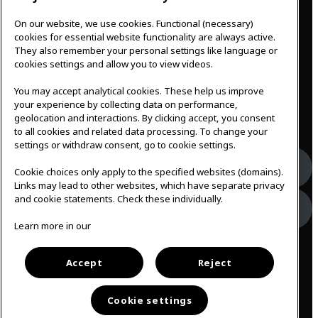
On our website, we use cookies. Functional (necessary)
IKEAgatan 8
cookies for essential website functionality are always active.
343 36 Älmhult, Sweden
They also remember your personal settings like language or
0476 44 07 60
cookies settings and allow you to view videos.
meeting.experience@inter.ikea.com
You may accept analytical cookies. These help us improve
Follow us
your experience by collecting data on performance,
geolocation and interactions. By clicking accept, you consent
to all cookies and related data processing. To change your
settings or withdraw consent, go to cookie settings.
Facebook
Cookie choices only apply to the specified websites (domains).
Links may lead to other websites, which have separate privacy
and cookie statements. Check these individually.
Instagram
Learn more in our
English
Accept
Reject
Cookie settings