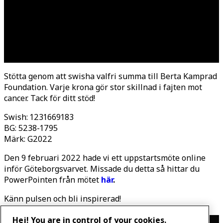
den aktuella händelsen har skjutits upp
bestämde vi oss för att gå stort. Ett virtuellt
evenemang som kommer att vara värd för alla
IKEA-enheter i Sverige.
Stötta genom att swisha valfri summa till Berta Kamprad
Foundation. Varje krona gör stor skillnad i fajten mot
cancer. Tack för ditt stöd!
Swish: 1231669183
BG: 5238-1795
Märk: G2022
Den 9 februari 2022 hade vi ett uppstartsmöte online
inför Göteborgsvarvet. Missade du detta så hittar du
PowerPointen från mötet
här
.
Känn pulsen och bli inspirerad!
Hej! You are in control of your cookies.
Contact