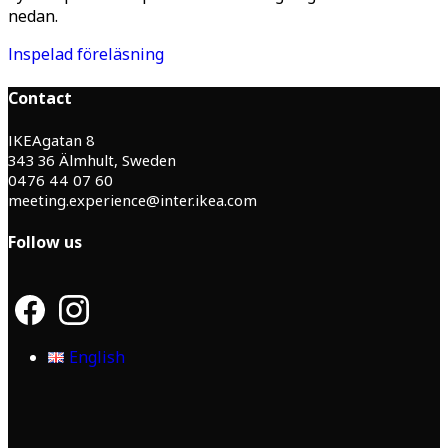
nedan.
Inspelad föreläsning
Contact
IKEAgatan 8
343 36 Älmhult, Sweden
0476 44 07 60
meeting.experience@inter.ikea.com
Follow us
F
I
a
n
c
s
English
e
t
b
a
o
g
o
r
k
a
m