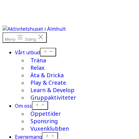
Hoppa
till
innehåll
Meny
Stäng
Öppna
Vårt utbud
meny
Träna
Relax
Äta & Dricka
Play & Create
Learn & Develop
Gruppaktiviteter
Öppna
Om oss
meny
Öppettider
Sponsring
Vuxenklubben
Öppna
Evenemang