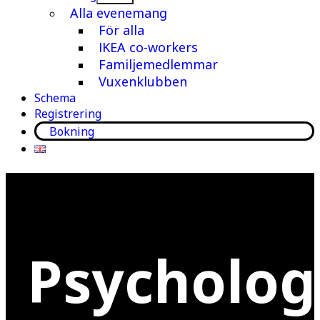
meny
Alla evenemang
För alla
IKEA co-workers
Familjemedlemmar
Vuxenklubben
Schema
Registrering
Bokning
Psycholog