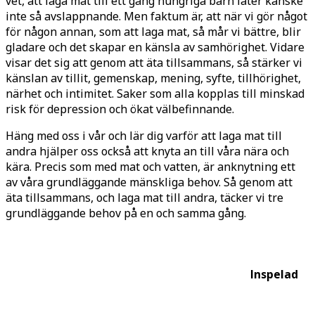
vet, att laga mat till ett gäng hungriga barn låter kanske
inte så avslappnande. Men faktum är, att när vi gör något
för någon annan, som att laga mat, så mår vi bättre, blir
gladare och det skapar en känsla av samhörighet. Vidare
visar det sig att genom att äta tillsammans, så stärker vi
känslan av tillit, gemenskap, mening, syfte, tillhörighet,
närhet och intimitet. Saker som alla kopplas till minskad
risk för depression och ökat välbefinnande.
Häng med oss i vår och lär dig varför att laga mat till
andra hjälper oss också att knyta an till våra nära och
kära. Precis som med mat och vatten, är anknytning ett
av våra grundläggande mänskliga behov. Så genom att
äta tillsammans, och laga mat till andra, täcker vi tre
grundläggande behov på en och samma gång.
Inspelad