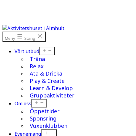
Hoppa
till
innehåll
Meny
Stäng
Öppna
Vårt utbud
meny
Träna
Relax
Äta & Dricka
Play & Create
Learn & Develop
Gruppaktiviteter
Öppna
Om oss
meny
Öppettider
Sponsring
Vuxenklubben
Öppna
Evenemang