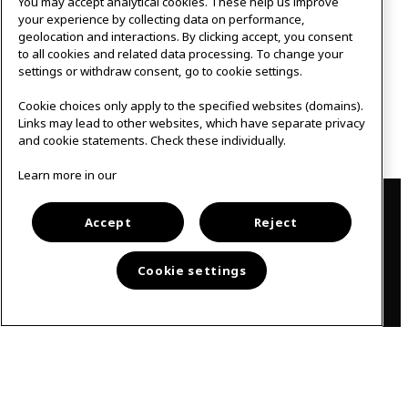
You may accept analytical cookies. These help us improve
*
your experience by collecting data on performance,
Endast tillgängligt för IKEA medarbetare
geolocation and interactions. By clicking accept, you consent
to all cookies and related data processing. To change your
settings or withdraw consent, go to cookie settings.
Läs vår Q&A
Cookie choices only apply to the specified websites (domains).
Links may lead to other websites, which have separate privacy
and cookie statements. Check these individually.
IKEA Videobibliotek
Learn more in our
Contact
Accept
Reject
IKEAgatan 8
343 36 Älmhult, Sweden
0476 44 07 60
Cookie settings
meeting.experience@inter.ikea.com
Follow us
F
I
a
n