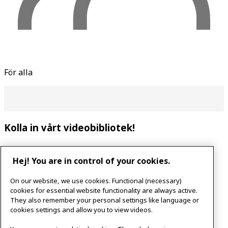
För alla
Kolla in vårt videobibliotek!
Hej! You are in control of your cookies.
Nyfiken på våra tidigare föreläsningar eller event? Du
On our website, we use cookies. Functional (necessary)
hittar allt på ett och samma ställe. Och om du
cookies for essential website functionality are always active.
prenumererar får du en notis när vi släpper ut nytt
They also remember your personal settings like language or
material!*
cookies settings and allow you to view videos.