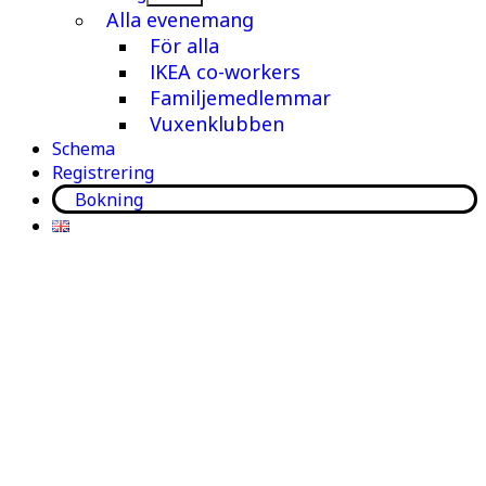
meny
Alla evenemang
För alla
IKEA co-workers
Familjemedlemmar
Vuxenklubben
Schema
Registrering
Bokning