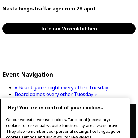
Nästa bingo-träffar äger rum 28 april.
Info om Vuxenklubben
Event Navigation
«
Board game night every other Tuesday
Board games every other Tuesday
»
Hej! You are in control of your cookies.
Contact
On our website, we use cookies. Functional (necessary)
IKEAgatan 8
cookies for essential website functionality are always active.
343 36 Älmhult, Sweden
They also remember your personal settings like language or
0476 44 07 60
cookies settings and allow you to view videos.