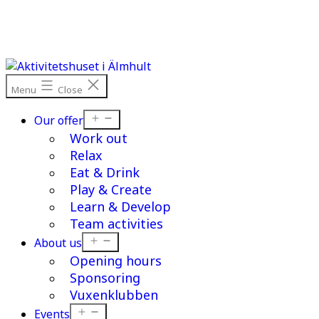
Skip
to
content
Menu
Close
Open
Our offer
menu
Work out
Relax
Eat & Drink
Play & Create
Learn & Develop
Team activities
Open
About us
menu
Opening hours
Sponsoring
Vuxenklubben
Open
Events