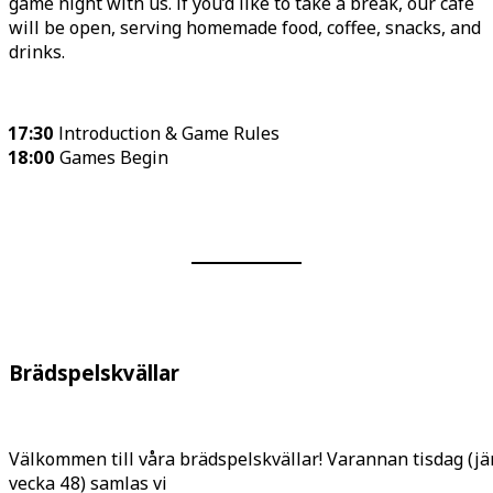
game night with us. If you’d like to take a break, our café
will be open, serving homemade food, coffee, snacks, and
drinks.
17:30
Introduction & Game Rules
18:00
Games Begin
Brädspelskvällar
Välkommen till våra brädspelskvällar! Varannan tisdag (jä
vecka 48) samlas vi