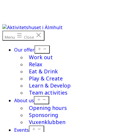
Skip
to
content
Menu
Close
Open
Our offer
menu
Work out
Relax
Eat & Drink
Play & Create
Learn & Develop
Team activities
Open
About us
menu
Opening hours
Sponsoring
Vuxenklubben
Open
Events