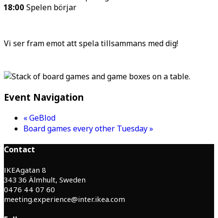
18:00
Spelen börjar
Vi ser fram emot att spela tillsammans med dig!
Event Navigation
«
GeBlod
Board games every other Tuesday
»
Contact
IKEAgatan 8
343 36 Älmhult, Sweden
0476 44 07 60
meeting.experience@inter.ikea.com