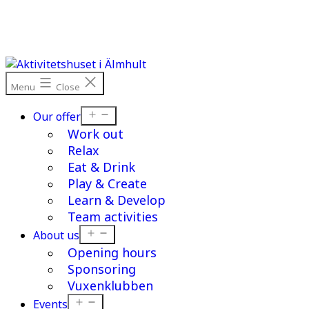
Skip
to
content
Menu
Close
Open
Our offer
menu
Work out
Relax
Eat & Drink
Play & Create
Learn & Develop
Team activities
Open
About us
menu
Opening hours
Sponsoring
Vuxenklubben
Open
Events