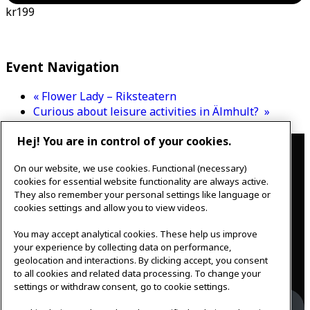
kr199
Event Navigation
«
Flower Lady – Riksteatern
Curious about leisure activities in Älmhult?
»
Hej! You are in control of your cookies.
Contact
On our website, we use cookies. Functional (necessary)
IKEAgatan 8
cookies for essential website functionality are always active.
343 36 Älmhult, Sweden
They also remember your personal settings like language or
0476 44 07 60
cookies settings and allow you to view videos.
meeting.experience@inter.ikea.com
You may accept analytical cookies. These help us improve
Follow us
your experience by collecting data on performance,
geolocation and interactions. By clicking accept, you consent
to all cookies and related data processing. To change your
settings or withdraw consent, go to cookie settings.
Facebook