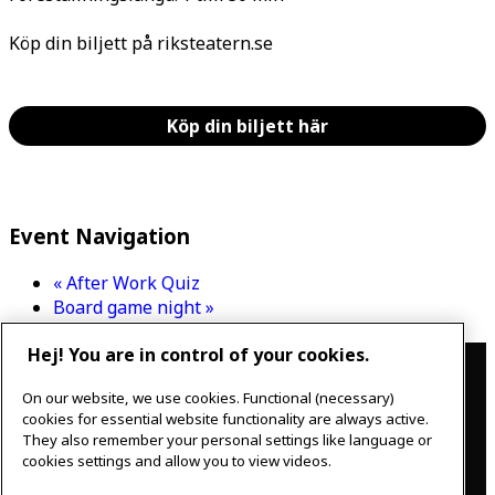
Köp din biljett på riksteatern.se
Köp din biljett här
Event Navigation
«
After Work Quiz
Board game night
»
Contact
Hej! You are in control of your cookies.
On our website, we use cookies. Functional (necessary)
IKEAgatan 8
cookies for essential website functionality are always active.
343 36 Älmhult, Sweden
They also remember your personal settings like language or
0476 44 07 60
cookies settings and allow you to view videos.
meeting.experience@inter.ikea.com