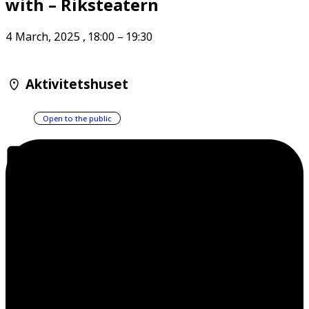
with – Riksteatern
4 March, 2025
,
18:00
–
19:30
Aktivitetshuset
Open to the public