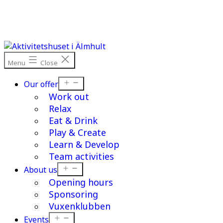
Skip
to
content
Menu
Close
Open
Our offer
menu
Work out
Relax
Eat & Drink
Play & Create
Learn & Develop
Team activities
Open
About us
menu
Opening hours
Sponsoring
Vuxenklubben
Open
Events