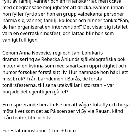
fyllt av familj, vänner och en frilanskarriär, men också
med obegränsade möjligheter att dricka. Kvällen innan
hon fyller fyrtio ser hon en grupp välbekanta personer
närma sig; vänner, familj, kollegor och hinner tänka: “Fan,
de har organiserat en intervention!” Det visar sig istället
vara en överraskningsfest, och lättad blir hon som
vanligt full igen.
Genom Anna Novovics regi och Jani Lohikaris
dramatisering av Rebecka Åhlunds självbiografiska bok
möter vi en kvinna som med smärtsam uppriktighet och
humor försöker förstå sitt liv: Hur hamnade hon här, i ett
missbruk? Från barndomen i Borås, de första
tonårsfesterna, till sena utekvällar i storstan – var
började det egentligen gå fel?
En inspirerande berättelse om att våga sluta fly och börja
möta livet som det är. På scen ser vi Sylvia Rauan, känd
från teater, film och tv.
Föreställningslängd: 1 tim 30 min