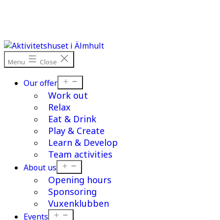
Skip
to
content
Menu
Close
Open
Our offer
menu
Work out
Relax
Eat & Drink
Play & Create
Learn & Develop
Team activities
Open
About us
menu
Opening hours
Sponsoring
Vuxenklubben
Open
Events