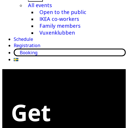
menu
All events
Open to the public
IKEA co-workers
Family members
Vuxenklubben
Schedule
Registration
Booking
Get