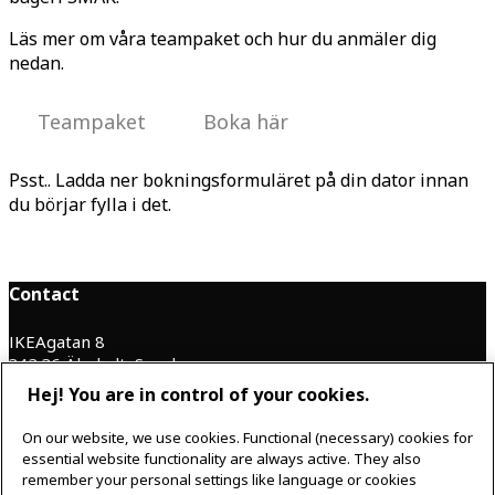
Läs mer om våra teampaket och hur du anmäler dig
nedan.
Teampaket
Boka här
Psst.. Ladda ner bokningsformuläret på din dator innan
du börjar fylla i det.
Contact
IKEAgatan 8
343 36 Älmhult, Sweden
0476 44 07 60
Hej! You are in control of your cookies.
meeting.experience@inter.ikea.com
On our website, we use cookies. Functional (necessary) cookies for
Follow us
essential website functionality are always active. They also
remember your personal settings like language or cookies