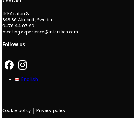
Contact
IKEAgatan 8
343 36 Älmhult, Sweden
0476 44 07 60
meeting.experience@inter.ikea.com
Follow us
F
I
a
n
c
s
English
e
t
b
a
o
g
o
r
k
a
m
Cookie policy
│
Privacy policy