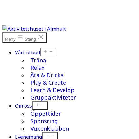
Hoppa
till
innehåll
Meny
Stäng
Öppna
Vårt utbud
meny
Träna
Relax
Äta & Dricka
Play & Create
Learn & Develop
Gruppaktiviteter
Öppna
Om oss
meny
Öppettider
Sponsring
Vuxenklubben
Öppna
Evenemang