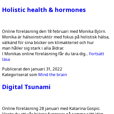
Mental
Holistic health & hormones
wellbeing
Online föreläsning den 18 februari med Monika Björn.
Monika är hälsoinstruktör med fokus på holistisk hälsa,
välkänd för sina böcker om klimakteriet och hur
man håller sig stark i alla åldrar.
I Monikas online föreläsning får du lära dig…
Fortsätt
Holistic
läsa
health
Publicerat den
januari 31, 2022
&
Kategoriserat som
Mind the brain
hormones
Digital Tsunami
Online föreläsning ​​28 januari med Katarina Gospic.
Visste du att vår hjärna fungerar på samma sätt idag