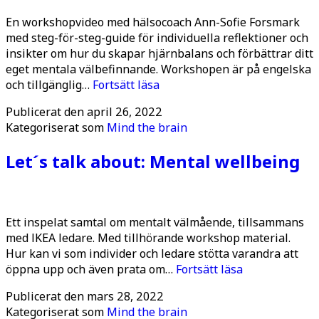
En workshopvideo med hälsocoach Ann-Sofie Forsmark
med steg-för-steg-guide för individuella reflektioner och
insikter om hur du skapar hjärnbalans och förbättrar ditt
eget mentala välbefinnande. Workshopen är på engelska
Creating
och tillgänglig…
Fortsätt läsa
my
Publicerat den
april 26, 2022
wellbeing
Kategoriserat som
Mind the brain
Let´s talk about: Mental wellbeing
Ett inspelat samtal om mentalt välmående, tillsammans
med IKEA ledare. Med tillhörande workshop material.
Hur kan vi som individer och ledare stötta varandra att
Let
öppna upp och även prata om…
Fortsätt läsa
´s
Publicerat den
mars 28, 2022
talk
Kategoriserat som
Mind the brain
about: