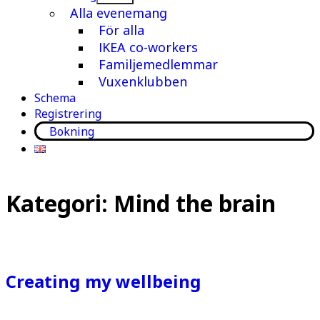
meny
Alla evenemang
För alla
IKEA co-workers
Familjemedlemmar
Vuxenklubben
Schema
Registrering
Bokning
Kategori:
Mind the brain
Creating my wellbeing