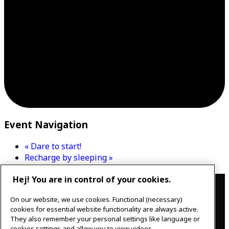
Event Navigation
«
Dare to start!
Recharge by sleeping
»
Hej! You are in control of your cookies.
Contact
On our website, we use cookies. Functional (necessary)
IKEAgatan 8
cookies for essential website functionality are always active.
343 36 Älmhult, Sweden
They also remember your personal settings like language or
0476 44 07 60
cookies settings and allow you to view videos.