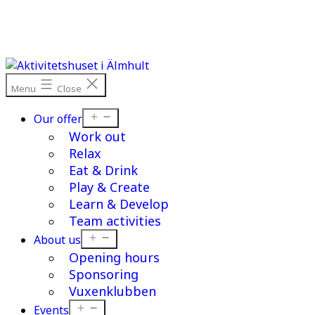
Skip
to
content
Menu
Close
Open
Our offer
menu
Work out
Relax
Eat & Drink
Play & Create
Learn & Develop
Team activities
Open
About us
menu
Opening hours
Sponsoring
Vuxenklubben
Open
Events