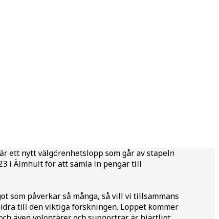
är ett nytt välgörenhetslopp som går av stapeln
3 i Älmhult för att samla in pengar till
ot som påverkar så många, så vill vi tillsammans
 bidra till den viktiga forskningen. Loppet kommer
 och även volontärer och supportrar är hjärtligt