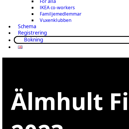
För alla
IKEA co-workers
Familjemedlemmar
Vuxenklubben
Schema
Registrering
Bokning
Älmhult F