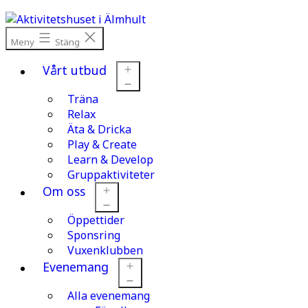
Hoppa
till
innehåll
Meny
Stäng
Vårt utbud
Träna
Öppna
meny
Relax
Äta & Dricka
Play & Create
Learn & Develop
Gruppaktiviteter
Om oss
Öppettider
Öppna
meny
Sponsring
Vuxenklubben
Evenemang
Alla evenemang
Öppna
meny