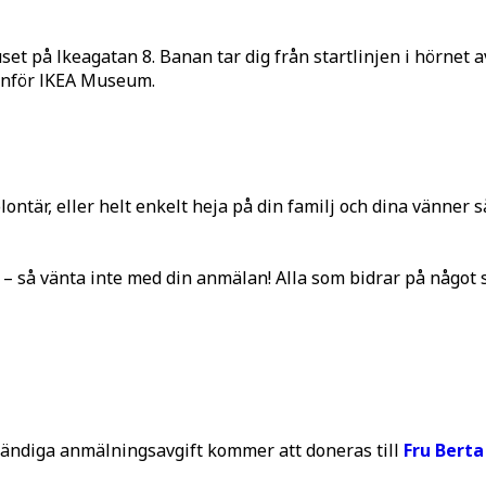
et på Ikeagatan 8. Banan tar dig från startlinjen i hörnet 
tanför IKEA Museum.
olontär, eller helt enkelt heja på din familj och dina vänne
r ­– så vänta inte med din anmälan! Alla som bidrar på något s
ständiga anmälningsavgift kommer att doneras till
Fru Berta